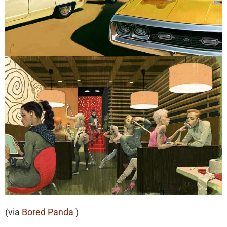
(via
Bored Panda
)