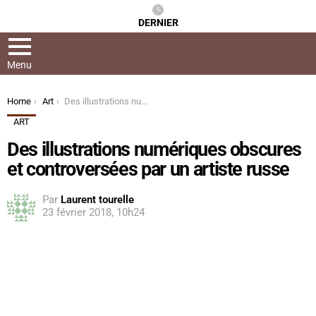
DERNIER
Menu
You are here:
Home
Art
Des illustrations numériques obscures et controversées par un artiste russe
ART
Des illustrations numériques obscures
et controversées par un artiste russe
Par
Laurent tourelle
23 février 2018, 10h24