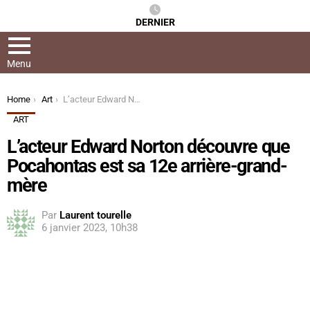
DERNIER
Menu
You are here:
Home
Art
L’acteur Edward Norton découvre que Pocahontas est sa 12e arrière-grand-mère
ART
L’acteur Edward Norton découvre que
Pocahontas est sa 12e arrière-grand-
mère
Par
Laurent tourelle
6 janvier 2023, 10h38