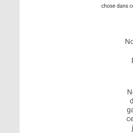
chose dans ce 
No
N
d
g
c