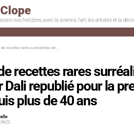
Clope
ssons nos horizons avec la science, l'art, les artistes et la déc
s rares surréalistes de Salvador Dali republié pour la première fois depuis plus de 40 ans
 de recettes rares surréal
 Dali republié pour la p
uis plus de 40 ans
elle
 10h22