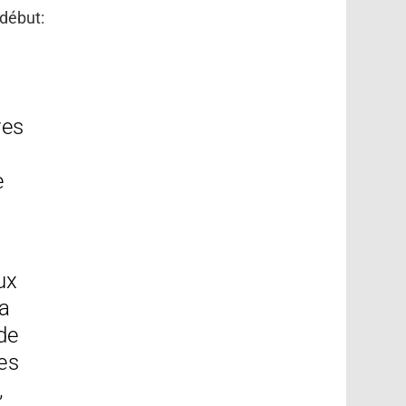
 début:
res
e
ux
la
de
es
,