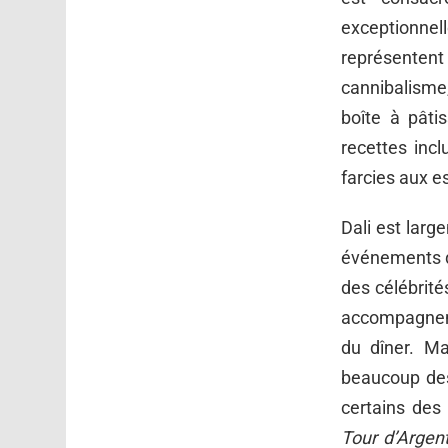
exceptionnel
représentent
cannibalisme
boîte à pâti
recettes inc
farcies aux es
Dali est lar
événements qu
des célébrit
accompagneme
du dîner. Ma
beaucoup des
certains des
Tour d’Argen