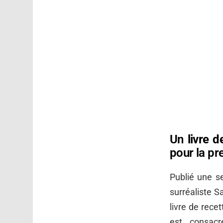
Un
livre d
pour la pr
Publié une s
surréaliste Sa
livre de rece
est consacr