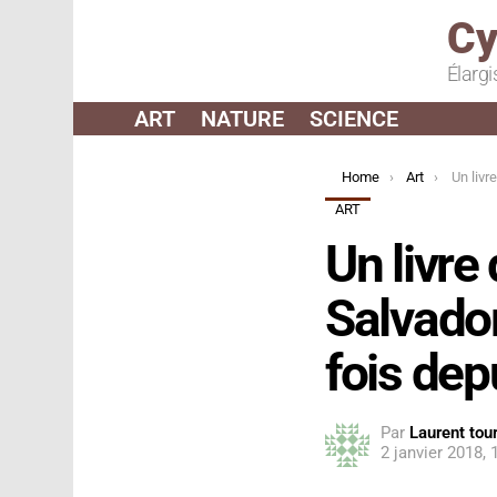
Cy
Élargi
ART
NATURE
SCIENCE
You are here:
Home
Art
Un livre de recette
ART
Un livre
Salvador
fois dep
Par
Laurent tour
2 janvier 2018,