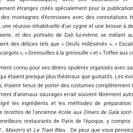
lement étranges créés spécialement pour la publicatio
 des montagnes d’écrevisses avec des connotations t
, une réunion inhabituelle d’un cygne et une brosse à d
sserie, et des portraits de Dali lui-même se mêlant a
luent des délices tels que « Oeufs millésimés », « Esca
cargots », « Grenouilles à la grenouille » et « Toffee aux c
gement connu pour ses dîners opulents organisés avec s
i étaient presque plus théâtraux que gustatifs. Les invit
és, étaient tenus de porter des costumes complètement b
nt d’animaux sauvages errait souvent librement autou
lgré les ingrédients et les méthodes de préparation i
 recettes de l’ancienne école
aux Diners de Gala sont
 meilleurs restaurants de Paris de l’époque, y compris
t
,
Maxim’s
et
Le Train Bleu
. De peur que vous pensie