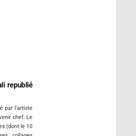
li republié
 par l’artiste
evenir chef. Le
es (dont le 10
ses collages