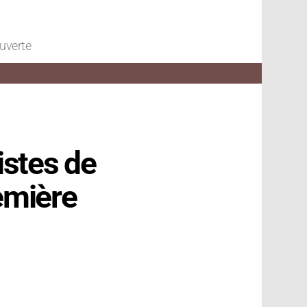
ouverte
istes de
remière