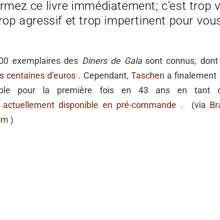
ermez ce livre immédiatement; c’est trop vi
rop agressif et trop impertinent pour vou
00 exemplaires des
Diners de Gala
sont connus, dont 
es
centaines d’euros
. Cependant,
Taschen
a finalement 
nible pour la première fois en 43 ans en tant q
n
actuellement disponible en pré-commande
. (via
Br
com
)