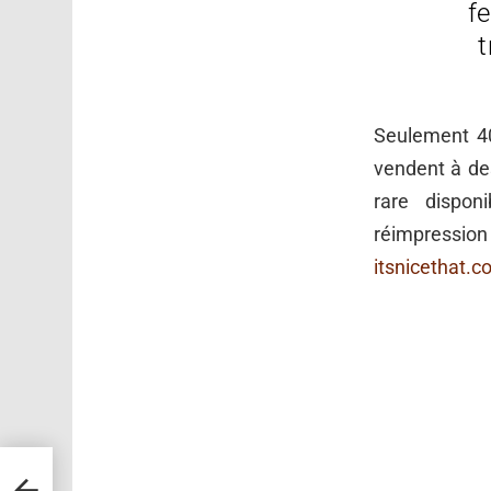
f
t
Seulement 4
vendent à d
rare dispo
réimpressio
itsnicethat.
r