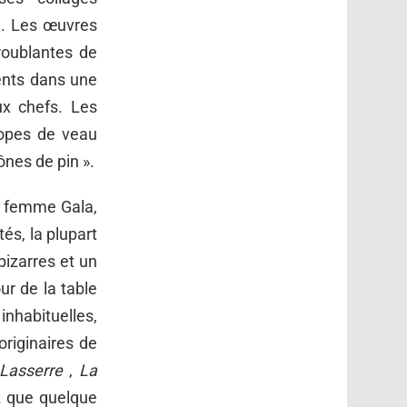
n. Les œuvres
roublantes de
ents dans une
ux chefs. Les
lopes de veau
ônes de pin ».
a femme Gala,
és, la plupart
izarres et un
r de la table
nhabituelles,
originaires de
Lasserre
,
La
z que quelque