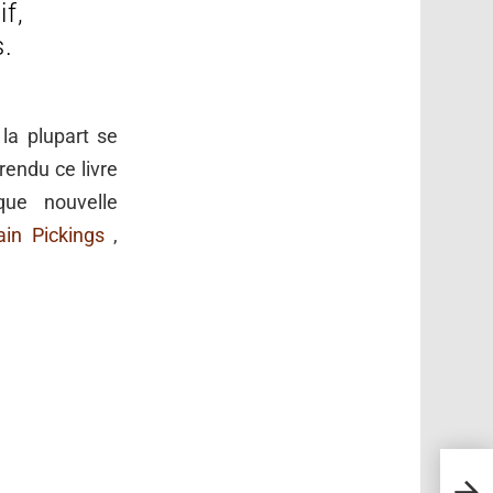
f,
s.
la plupart se
rendu ce livre
ue nouvelle
ain Pickings
,
Tatou