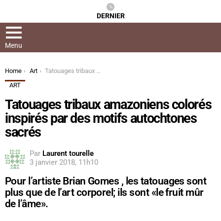
DERNIER
Menu
You are here:
Home
Art
Tatouages ​​tribaux amazoniens colorés inspirés par des motifs autochtones sacrés
ART
Tatouages ​​tribaux amazoniens colorés
inspirés par des motifs autochtones
sacrés
Par
Laurent tourelle
3 janvier 2018, 11h10
Pour l’artiste Brian Gomes , les tatouages ​​sont
plus que de l’art corporel; ils sont «le fruit mûr
de l’âme».