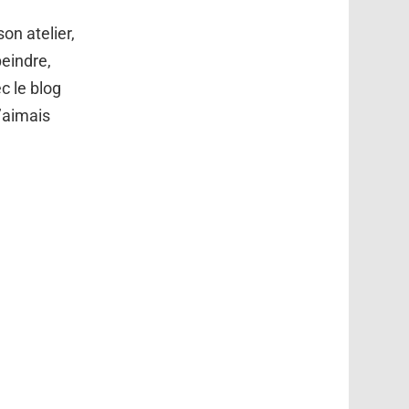
son atelier,
peindre,
c le blog
j’aimais