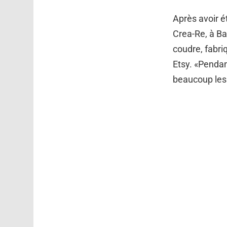
Après avoir ét
Crea-Re, à Ba
coudre, fabri
Etsy. «Pendant
beaucoup les 