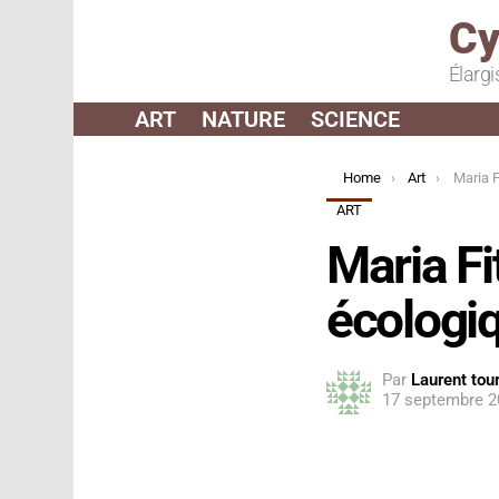
Cy
Élargi
ART
NATURE
SCIENCE
You are here:
Home
Art
Maria Fi
ART
Maria Fi
écologi
Par
Laurent tour
17 septembre 2