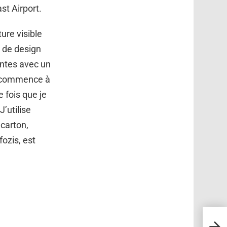
st Airport.
ture visible
 de design
ntes avec un
 je commence à
e fois que je
J’utilise
 carton,
ozis, est
Une p