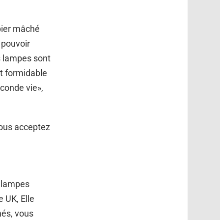
apier mâché
e pouvoir
es lampes sont
st formidable
econde vie»,
vous acceptez
s lampes
 UK, Elle
nés, vous