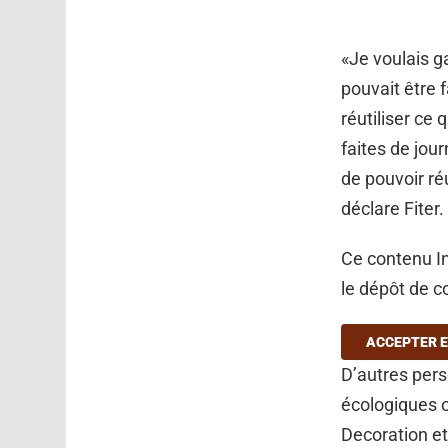
«Je voulais g
pouvait être f
réutiliser ce 
faites de jou
de pouvoir ré
déclare Fiter.
Ce contenu In
le dépôt de c
ACCEPTER E
D’autres per
écologiques o
Decoration et