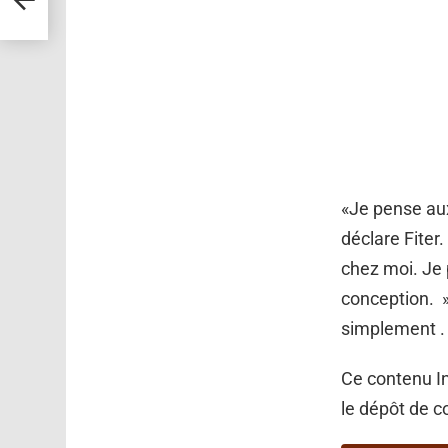
jours
«Je pense aux
déclare Fiter
chez moi. Je 
conception. »
simplement .
Ce contenu In
le dépôt de c