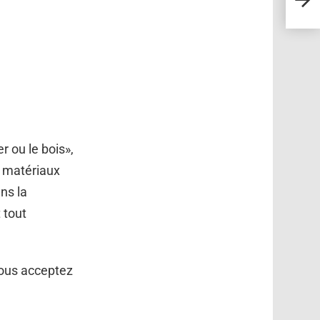
dévoi
 ou le bois»,
s matériaux
ns la
 tout
vous acceptez