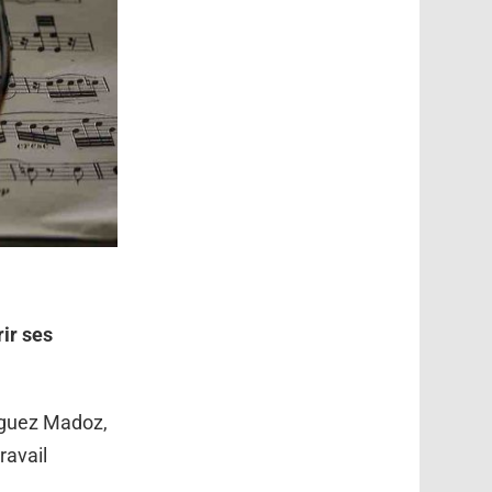
rir ses
íguez Madoz,
avail