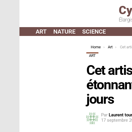
Cy
Élargi
ART
NATURE
SCIENCE
You are here:
Home
Art
Cet artiste cr
ART
Cet arti
étonnant
jours
Par
Laurent tour
17 septembre 2