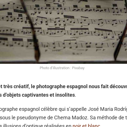
Photo d’illustration : Pixabay
t très créatif, le photographe espagnol nous fait découv
d’objets captivantes et insolites
.
tographe espagnol célèbre qui s’appelle José Maria Rodr
sous le pseudonyme de Chema Madoz. Sa méthode de tr
s illusions d’optique réalisées en
noir et blanc
.