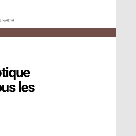
ouverte
ptique
ous les