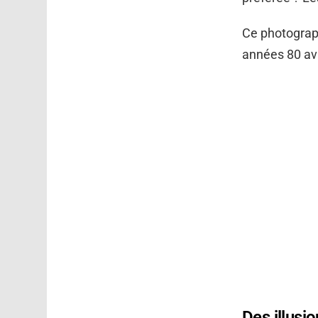
Ce photograp
années 80 ava
Des illusi