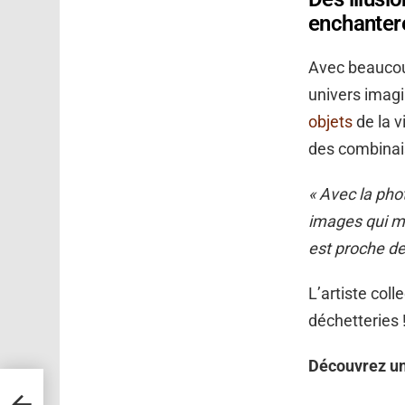
enchanter
Avec beaucoup
univers imagin
objets
de la v
des combinai
« Avec la pho
images qui me
est proche de
L’artiste coll
déchetteries !
Découvrez une
bons
tits