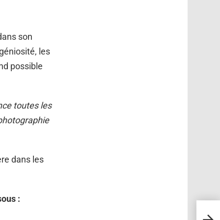
 dans son
géniosité, les
end possible
nce toutes les
 photographie
ère dans les
sous :
Maria