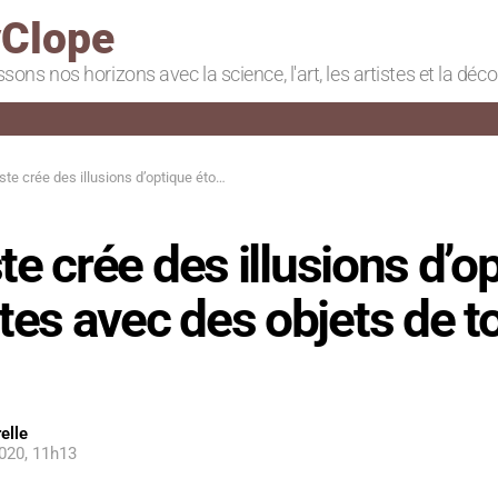
Clope
ssons nos horizons avec la science, l'art, les artistes et la déc
ée des illusions d’optique étonnantes avec des objets de tous les jours
ste crée des illusions d’o
es avec des objets de t
elle
020, 11h13