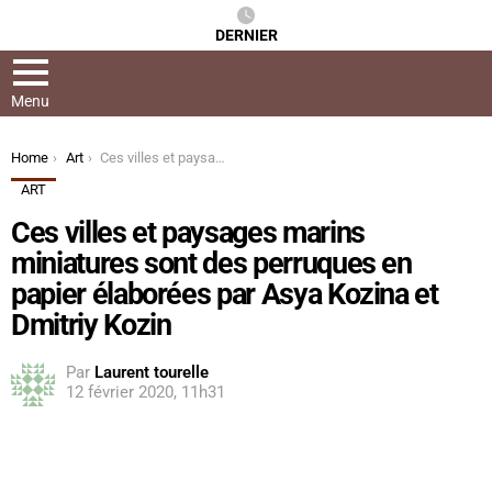
DERNIER
Menu
You are here:
Home
Art
Ces villes et paysages marins miniatures sont des perruques en papier élaborées par Asya Kozina et Dmitriy Kozin
ART
Ces villes et paysages marins
miniatures sont des perruques en
papier élaborées par Asya Kozina et
Dmitriy Kozin
Par
Laurent tourelle
12 février 2020, 11h31