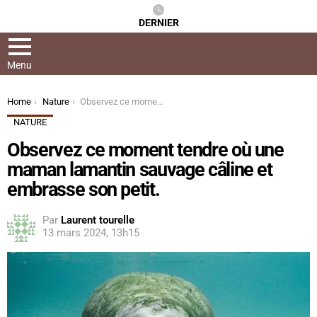
DERNIER
Menu
You are here:
Home
Nature
Observez ce moment tendre où une maman lamantin sauvage câline et embrasse son petit.
NATURE
Observez ce moment tendre où une
maman lamantin sauvage câline et
embrasse son petit.
Par
Laurent tourelle
13 mars 2024, 13h15