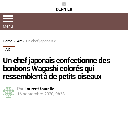
DERNIER
Menu
You are here:
Home
Art
Un chef japonais confectionne des bonbons Wagashi colorés qui ressemblent à de petits oiseaux
ART
Un chef japonais confectionne des
bonbons Wagashi colorés qui
ressemblent à de petits oiseaux
Par
Laurent tourelle
16 septembre 2020, 9h38