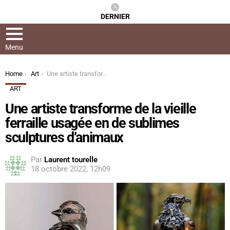
DERNIER
Menu
You are here:
Home
Art
Une artiste transforme de la vieille ferraille usagée en de sublimes sculptures d’animaux
ART
Une artiste transforme de la vieille
ferraille usagée en de sublimes
sculptures d’animaux
Par
Laurent tourelle
18 octobre 2022, 12h09