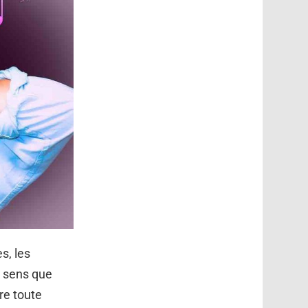
s, les
e sens que
re toute