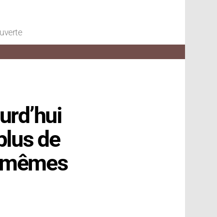
ouverte
urd’hui
plus de
es-mêmes