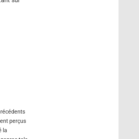
tant sur
 précédents
vent perçus
 la