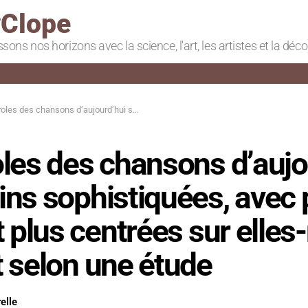
Clope
ssons nos horizons avec la science, l'art, les artistes et la déc
d’aujourd’hui sont moins sophistiquées, avec plus de colère et plus centrées sur elles-mêmes qu’avant selon une étude
les des chansons d’aujo
ns sophistiquées, avec 
t plus centrées sur ell
 selon une étude
elle