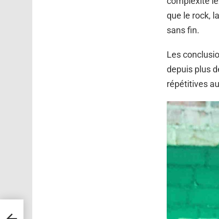
complexité le
que le rock, l
sans fin.
Les conclusio
depuis plus d
répétitives au
tué