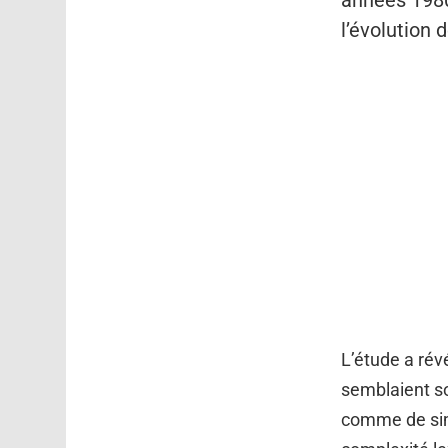
années 1980.
l’évolution
L’étude a rév
semblaient so
comme de sim