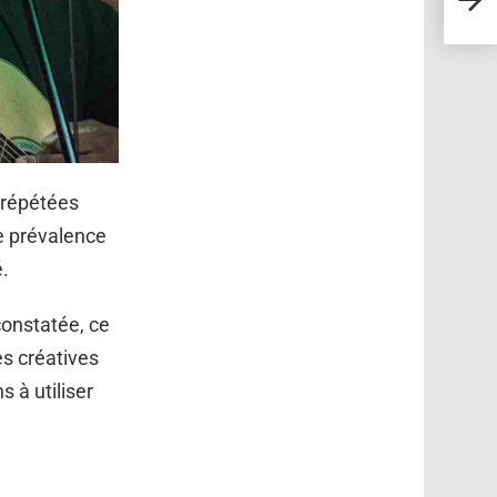
scien
s répétées
e prévalence
é.
constatée, ce
es créatives
 à utiliser