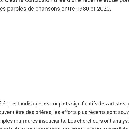
 C’est la conclusion tirée d’une récente étude por
 des paroles de chansons entre 1980 et 2020.
élé que, tandis que les couplets significatifs des artistes
uvent être des prières, les efforts plus récents sont sou
ples murmures insouciants. Les chercheurs ont analysé