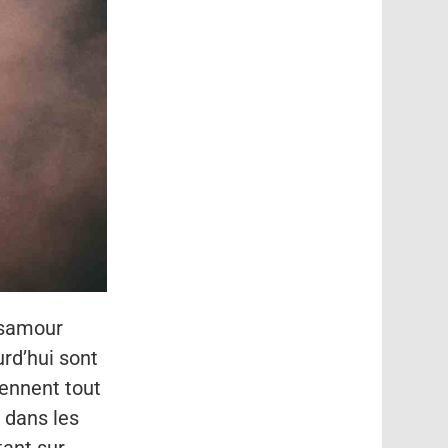
désamour
rd’hui sont
iennent tout
 dans les