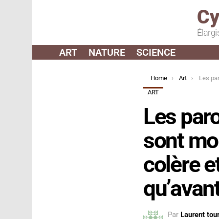
Cy
Élargi
ART
NATURE
SCIENCE
You are here:
Home
Art
Les paroles des chansons 
ART
Les paro
sont moi
colère e
qu’avant
Par
Laurent tour