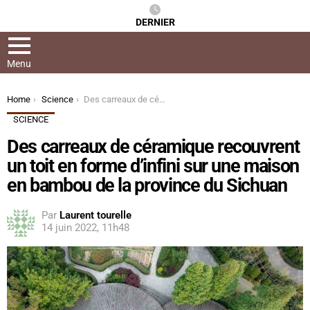
DERNIER
Menu
You are here:
Home
Science
Des carreaux de céramique recouvrent un toit en forme d’infini sur une maison en bambou de la province du Sichuan
SCIENCE
Des carreaux de céramique recouvrent
un toit en forme d’infini sur une maison
en bambou de la province du Sichuan
Par
Laurent tourelle
14 juin 2022, 11h48