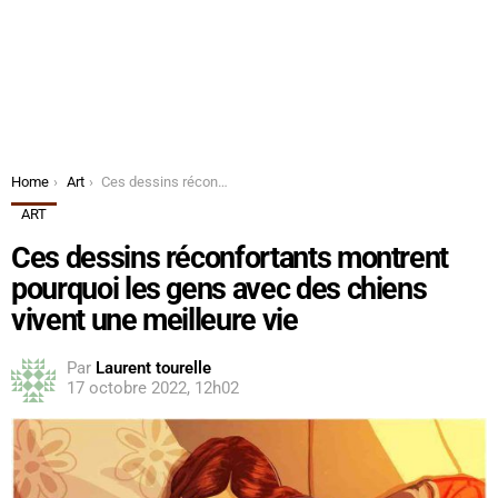
You are here:
Home
Art
Ces dessins réconfortants montrent pourquoi les gens avec des chiens vivent une meilleure vie
ART
Ces dessins réconfortants montrent
pourquoi les gens avec des chiens
vivent une meilleure vie
Par
Laurent tourelle
17 octobre 2022, 12h02