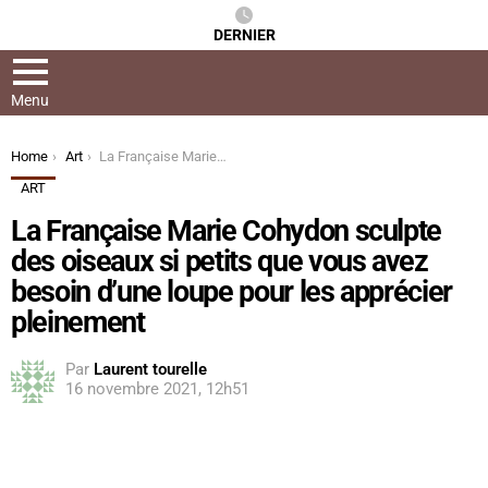
DERNIER
Menu
You are here:
Home
Art
La Française Marie Cohydon sculpte des oiseaux si petits que vous avez besoin d’une loupe pour les apprécier pleinement
ART
La Française Marie Cohydon sculpte
des oiseaux si petits que vous avez
besoin d’une loupe pour les apprécier
pleinement
Par
Laurent tourelle
16 novembre 2021, 12h51