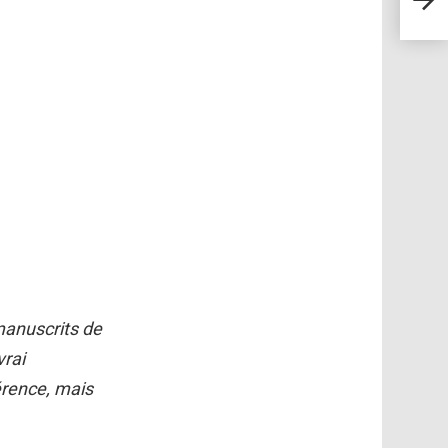
minia
manuscrits de
vrai
férence, mais