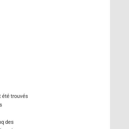
 été trouvés
s
nq des