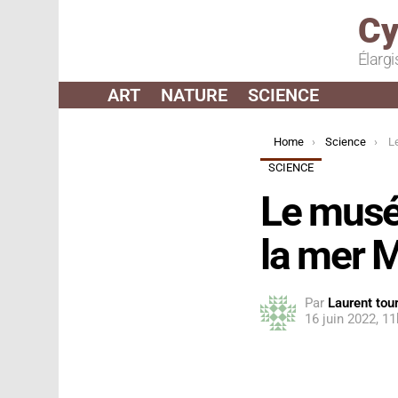
Cy
Élargi
ART
NATURE
SCIENCE
You are here:
Home
Science
Le 
SCIENCE
Le musée
la mer M
Par
Laurent tour
16 juin 2022, 1