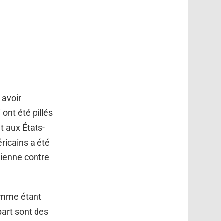
 avoir
ont été pillés
t aux États-
éricains a été
kienne contre
comme étant
part sont des