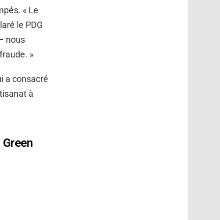
mpés. « Le
claré le PDG
– nous
fraude. »
ui a consacré
tisanat à
à Green