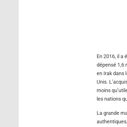
En 2016, il a
dépensé 1,6 m
en Irak dans 
Unis. L’acquis
moins qu’util
les nations qu
La grande maj
authentiques,