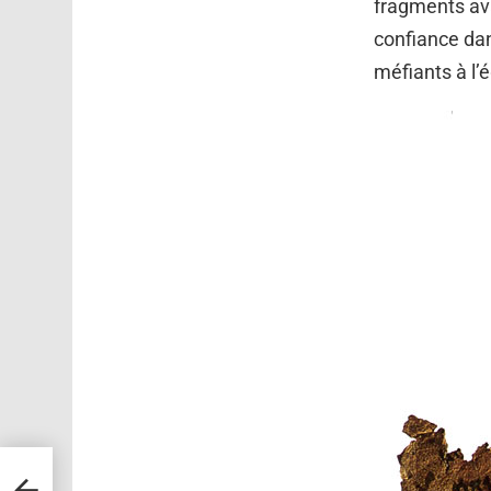
fragments avai
confiance dan
méfiants à l’
s