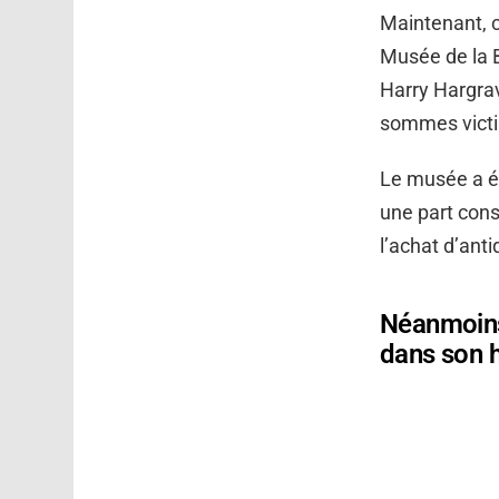
Maintenant, c
Musée de la B
Harry Hargra
sommes victi
Le musée a ét
une part cons
l’achat d’ant
Néanmoins,
dans son 