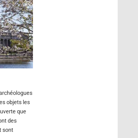
 archéologues
es objets les
ouverte que
ont des
t sont