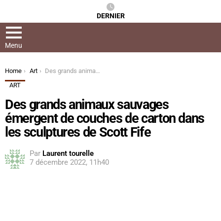
DERNIER
Menu
You are here:
Home
Art
Des grands animaux sauvages émergent de couches de carton dans les sculptures de Scott Fife
ART
Des grands animaux sauvages
émergent de couches de carton dans
les sculptures de Scott Fife
Par
Laurent tourelle
7 décembre 2022, 11h40