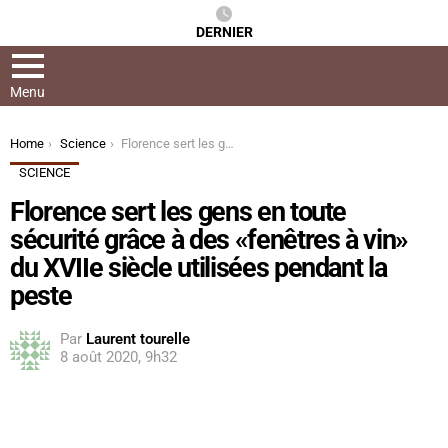
DERNIER
Menu
You are here:
Home
Science
Florence sert les gens en toute sécurité grâce à des «fenêtres à vin» du XVIIe siècle utilisées pendant la peste
SCIENCE
Florence sert les gens en toute
sécurité grâce à des «fenêtres à vin»
du XVIIe siècle utilisées pendant la
peste
Par
Laurent tourelle
8 août 2020, 9h32