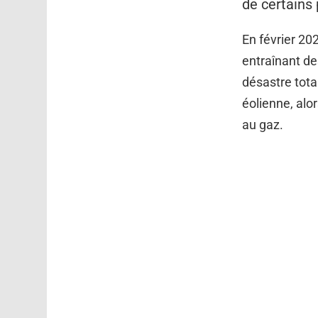
de certains 
En février 20
entraînant d
désastre total
éolienne, alo
au gaz.