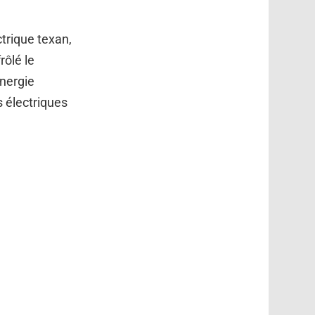
ctrique texan,
ôlé le
énergie
s électriques