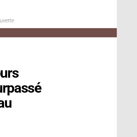
ouverte
ours
surpassé
 au