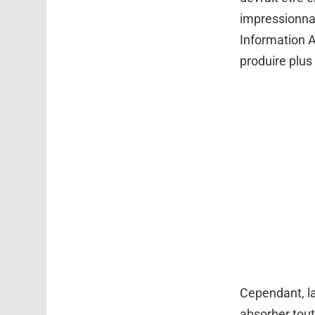
impressionnan
Information A
produire plus
Cependant, l
absorber tout