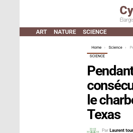
Cy
Élargi
ART
NATURE
SCIENCE
You are here:
Home
Science
Penda
SCIENCE
Pendant 
consécut
le charb
Texas
Par
Laurent tour