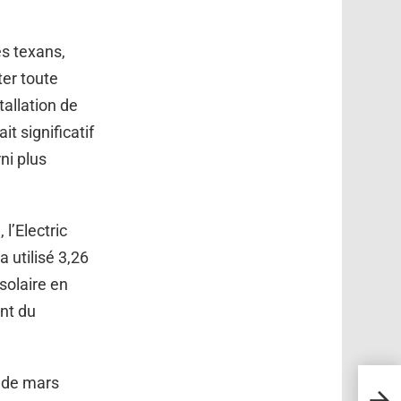
es texans,
ter toute
tallation de
t significatif
ni plus
 l’Electric
a utilisé 3,26
solaire en
nt du
s de mars
L’Ant
chale