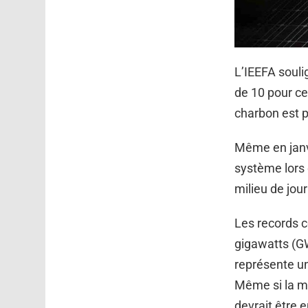
L’IEEFA soulig
de 10 pour cen
charbon est p
Même en janvi
système lors 
milieu de jou
Les records c
gigawatts (GW)
représente un
Même si la m
devrait être e