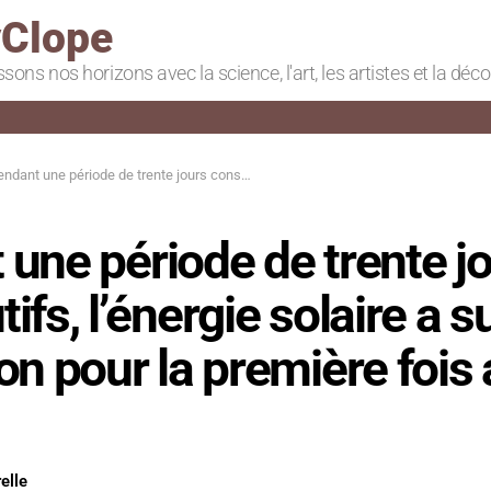
Clope
ssons nos horizons avec la science, l'art, les artistes et la déc
nt une période de trente jours consécutifs, l’énergie solaire a surpassé le charbon pour la première fois au Texas
une période de trente j
ifs, l’énergie solaire a 
on pour la première fois
elle