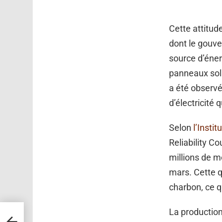
Cette attitud
dont le gouve
source d’énerg
panneaux sola
a été observé 
d’électricité
Selon
l’Insti
Reliability Co
millions de m
mars. Cette q
charbon, ce q
La production
un