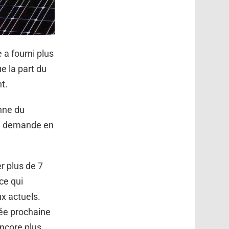
e a fourni plus
e la part du
t.
anne du
la demande en
r plus de 7
ce qui
x actuels.
ée prochaine
encore plus