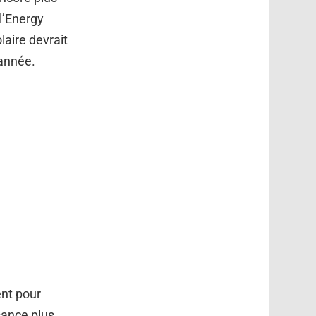
l’Energy
aire devrait
’année.
nt pour
sance plus