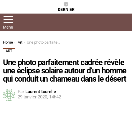
DERNIER
Menu
You are here:
Home
Art
Une photo parfaitement cadrée révèle une éclipse solaire autour d’un homme qui conduit un chameau dans le désert
ART
Une photo parfaitement cadrée révèle
une éclipse solaire autour d’un homme
qui conduit un chameau dans le désert
Par
Laurent tourelle
29 janvier 2020, 14h42