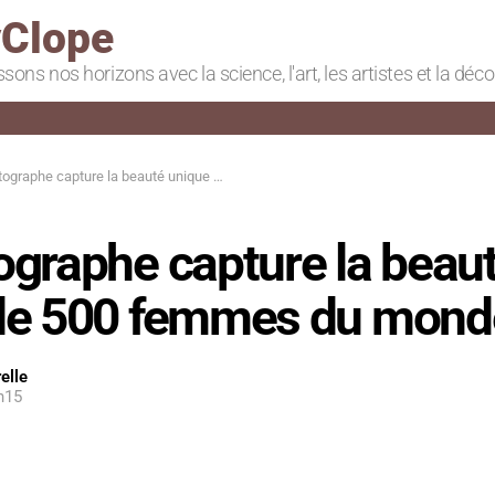
Clope
ssons nos horizons avec la science, l'art, les artistes et la déc
he capture la beauté unique de 500 femmes du monde entier
ographe capture la beau
de 500 femmes du monde
elle
h15