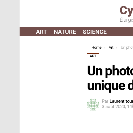
Cy
Élargi
ART
NATURE
SCIENCE
You are here:
Home
Art
Un photograp
ART
Un phot
unique 
Par
Laurent tour
3 août 2020, 14