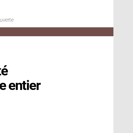
ouverte
té
 entier