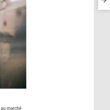
fait 
 au marché