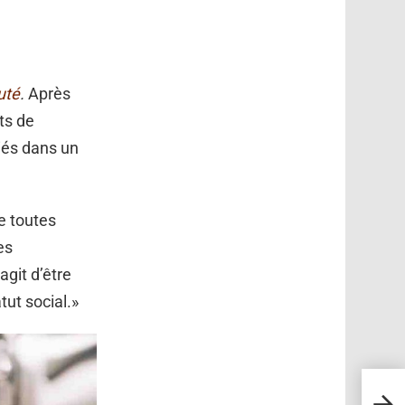
uté
.
Après
ts de
iés dans un
e toutes
es
agit d’être
ut social.»
Le r