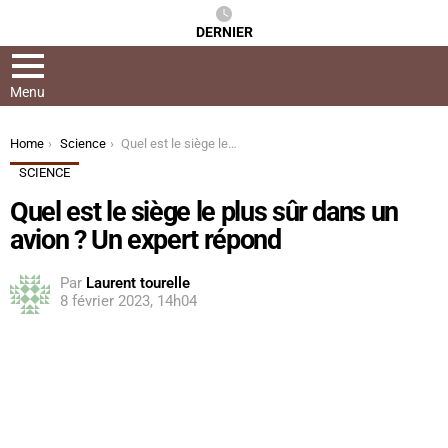
DERNIER
Menu
You are here:
Home
Science
Quel est le siège le plus sûr dans un avion ? Un expert répond
SCIENCE
Quel est le siège le plus sûr dans un
avion ? Un expert répond
Par
Laurent tourelle
8 février 2023, 14h04